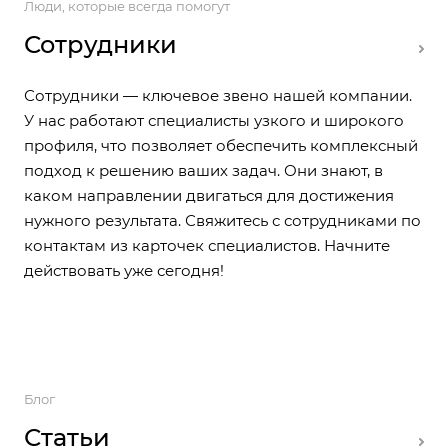
Люди, которые всегда помогут
Сотрудники
Сотрудники — ключевое звено нашей компании.
У нас работают специалисты узкого и широкого
профиля, что позволяет обеспечить комплексный
подход к решению ваших задач. Они знают, в
Руководитель
Руководитель
каком направлении двигаться для достижения
отдела
Заместитель
Старший
проекта,
нужного результата. Свяжитесь с сотрудниками по
сопровождения
директора
программист
учредитель
Аганичева
Мальцева
Обухов
Гольмгрейн
контактам из карточек специалистов. Начните
Виктория
Ольга
Николай
Алексей
действовать уже сегодня!
Блог
Статьи