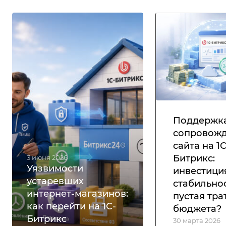
Поддержка
сопровож
сайта на 1С
Битрикс:
3 июня 2026
Уязвимости
инвестици
устаревших
стабильно
интернет-магазинов:
пустая тра
как перейти на 1С-
бюджета?
Битрикс
30 марта 2026