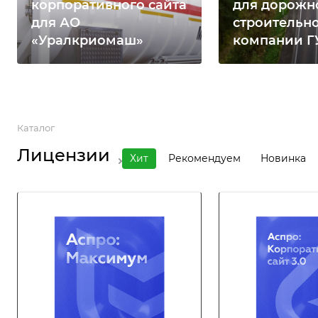
корпоративного сайта
для дорожн
для АО
строительн
«Уралкриомаш»
компании 
Каталог
Лицензии
Хит
Рекомендуем
Новинка