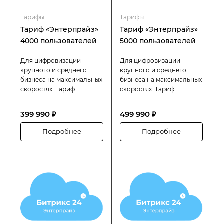
Тарифы
Тарифы
Тариф «Энтерпрайз»
Тариф «Энтерпрайз»
4000 пользователей
5000 пользователей
Для цифровизации
Для цифровизации
крупного и среднего
крупного и среднего
бизнеса на максимальных
бизнеса на максимальных
скоростях. Тариф
скоростях. Тариф
«Битрикс24 Энтерпрайз»
«Битрикс24 Энтерпрайз»
разработан специально
разработан специально
399 990 ₽
499 990 ₽
для компаний с большой
для компаний с большой
численностью
численностью
Подробнее
Подробнее
сотрудников (до 4000
сотрудников (до 5000
пользователей), которым
пользователей), которым
требуется высокая
требуется высокая
производительность,
производительность,
надёжность и гибкость в
надёжность и гибкость в
управлении
управлении
распределённой
распределённой
структурой.
структурой.