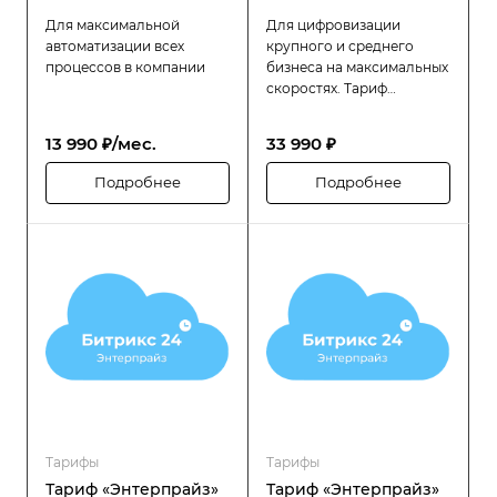
Для максимальной
Для цифровизации
автоматизации всех
крупного и среднего
процессов в компании
бизнеса на максимальных
скоростях. Тариф
«Битрикс24 Энтерпрайз»
разработан специально
13 990 ₽/мес.
33 990 ₽
для компаний с большой
численностью
Подробнее
Подробнее
сотрудников (до 250
человек), которым
требуется высокая
производительность,
надёжность и гибкость в
управлении
распределённой
структурой.
Тарифы
Тарифы
Тариф «Энтерпрайз»
Тариф «Энтерпрайз»