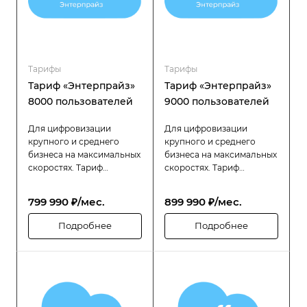
Тарифы
Тарифы
Тариф «Энтерпрайз»
Тариф «Энтерпрайз»
8000 пользователей
9000 пользователей
Для цифровизации
Для цифровизации
крупного и среднего
крупного и среднего
бизнеса на максимальных
бизнеса на максимальных
скоростях. Тариф
скоростях. Тариф
«Битрикс24 Энтерпрайз»
«Битрикс24 Энтерпрайз»
разработан специально
разработан специально
799 990 ₽/мес.
899 990 ₽/мес.
для компаний с большой
для компаний с большой
численностью
численностью
Подробнее
Подробнее
сотрудников (до 8000
сотрудников (до 9000
пользователей), которым
пользователей), которым
требуется высокая
требуется высокая
производительность,
производительность,
надёжность и гибкость в
надёжность и гибкость в
управлении
управлении