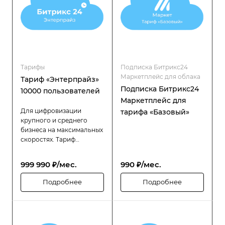
распределённой
распределённой
структурой.
структурой.
Тарифы
Подписка Битрикс24
Маркетплейс для облака
Тариф «Энтерпрайз»
Подписка Битрикс24
10000 пользователей
Маркетплейс для
Для цифровизации
тарифа «Базовый»
крупного и среднего
бизнеса на максимальных
скоростях. Тариф
«Битрикс24 Энтерпрайз»
разработан специально
999 990 ₽/мес.
990 ₽/мес.
для компаний с большой
численностью
Подробнее
Подробнее
сотрудников (до 10000
пользователей), которым
требуется высокая
производительность,