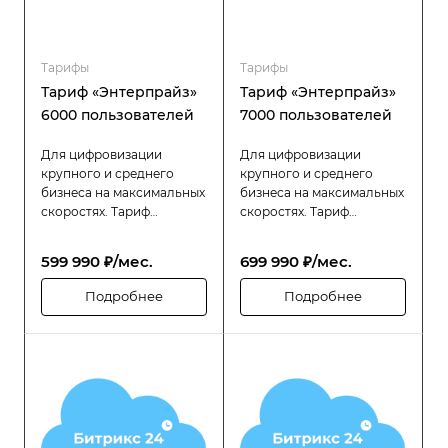
Тарифы
Тарифы
Тариф «Энтерпрайз»
Тариф «Энтерпрайз»
6000 пользователей
7000 пользователей
Для цифровизации
Для цифровизации
крупного и среднего
крупного и среднего
бизнеса на максимальных
бизнеса на максимальных
скоростях. Тариф
скоростях. Тариф
«Битрикс24 Энтерпрайз»
«Битрикс24 Энтерпрайз»
разработан специально
разработан специально
599 990 ₽/мес.
699 990 ₽/мес.
для компаний с большой
для компаний с большой
численностью
численностью
Подробнее
Подробнее
сотрудников (до 6000
сотрудников (до 7000
пользователей), которым
пользователей), которым
требуется высокая
требуется высокая
производительность,
производительность,
надёжность и гибкость в
надёжность и гибкость в
управлении
управлении
распределённой
распределённой
структурой.
структурой.