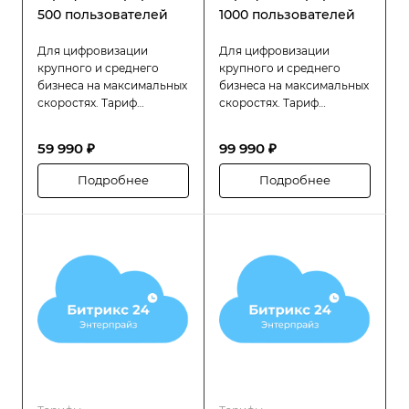
500 пользователей
1000 пользователей
Для цифровизации
Для цифровизации
крупного и среднего
крупного и среднего
бизнеса на максимальных
бизнеса на максимальных
скоростях. Тариф
скоростях. Тариф
«Битрикс24 Энтерпрайз»
«Битрикс24 Энтерпрайз»
разработан специально
разработан специально
59 990 ₽
99 990 ₽
для компаний с большой
для компаний с большой
численностью
численностью
Подробнее
Подробнее
сотрудников (до 500
сотрудников (до 1000
человек), которым
человек), которым
требуется высокая
требуется высокая
производительность,
производительность,
надёжность и гибкость в
надёжность и гибкость в
управлении
управлении
распределённой
распределённой
структурой.
структурой.