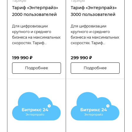
Тарифы
Тарифы
Тариф «Энтерпрайз»
Тариф «Энтерпрайз»
2000 пользователей
3000 пользователей
Для цифровизации
Для цифровизации
крупного и среднего
крупного и среднего
бизнеса на максимальных
бизнеса на максимальных
скоростях. Тариф
скоростях. Тариф
«Битрикс24 Энтерпрайз»
«Битрикс24 Энтерпрайз»
разработан специально
разработан специально
199 990 ₽
299 990 ₽
для компаний с большой
для компаний с большой
численностью
численностью
Подробнее
Подробнее
сотрудников (до 2000
сотрудников (до 3000
человек), которым
человек), которым
требуется высокая
требуется высокая
производительность,
производительность,
надёжность и гибкость в
надёжность и гибкость в
управлении
управлении
распределённой
распределённой
структурой.
структурой.