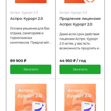
Аспро: Курорт 2.0
Аспро: Курорт 2.0
Аспро: Курорт 2.0
Продление лицензии
Аспро: Курорт 2.0
Готовое решение для баз
отдыха, санаториев и
Даже если срок действия
горнолыжных
лицензии Аспро: Курорт
комплексов. Предлагайте
2.0 истек, у вас есть
путешественникам
возможность продлить её
варианты проживания,
всего за половину
оздоровительные услуги
стоимости оригинальной
89 900 ₽
44 950 ₽ / год
и увлекательные туры.
цены. Пока лицензия
активна, вы продолжаете
Заказать
Заказать
пользоваться всеми
преимуществами:
регулярными
обновлениями и
технической поддержкой.