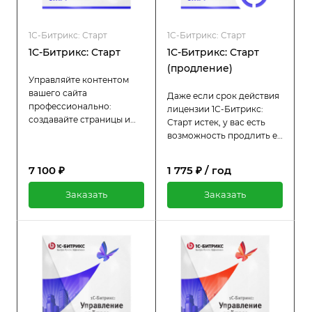
1С-Битрикс: Старт
1С-Битрикс: Старт
1С-Битрикс: Старт
1С-Битрикс: Старт
(продление)
Управляйте контентом
вашего сайта
Даже если срок действия
профессионально:
лицензии 1С-Битрикс:
создавайте страницы и
Старт истек, у вас есть
разделы, публикуйте
возможность продлить её
новости, статьи, каталоги,
гораздо дешевле
распределите права
стоимости оригинальной
7 100 ₽
1 775 ₽ / год
доступа к сайту.
лицензии. Пока лицензия
активна, вы продолжаете
Заказать
Заказать
пользоваться всеми
преимуществами:
регулярными
обновлениями и
технической поддержкой.