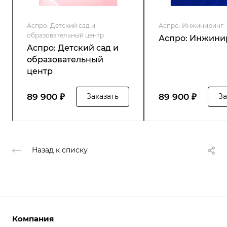
Аспро: Детский сад и
Аспро: Инжиниринг
образовательный центр
Аспро: Инжини
Аспро: Детский сад и
образовательный
центр
89 900 ₽
89 900 ₽
Заказать
За
Назад к списку
Компания