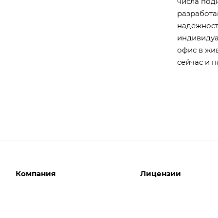
числа под
разработа
надёжност
индивидуа
офис в жи
сейчас и н
Компания
Лицензии
О компании
Интернет-магазины
Команда
Корпоративные сайты