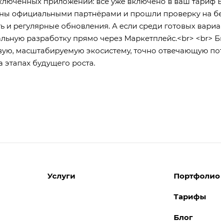
ключённых приложений: всё уже включено в ваш тариф 
ны официальными партнёрами и прошли проверку на безо
ь и регулярные обновления. А если среди готовых вариа
льную разработку прямо через Маркетплейс.<br> <br>
вую, масштабируемую экосистему, точно отвечающую по
а этапах будущего роста.
Услуги
Портфолио
Тарифы
Разработка сайтов
Блог
Поддержка сайтов