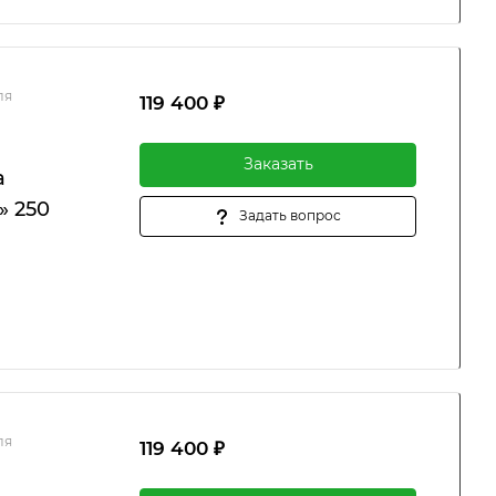
ля
119 400 ₽
Заказать
а
» 250
Задать вопрос
ля
119 400 ₽