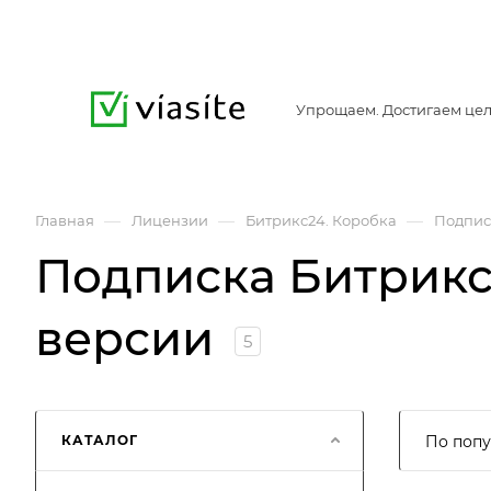
Упрощаем. Достигаем цел
—
—
—
Главная
Лицензии
Битрикс24. Коробка
Подпис
Подписка Битрикс
версии
5
КАТАЛОГ
По попу