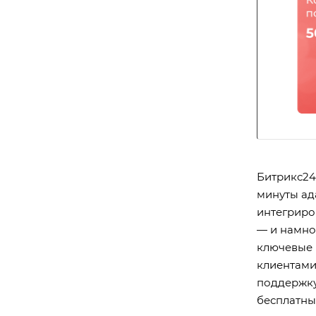
Битрикс24
минуты ад
интегриров
— и намног
ключевые 
клиентами
поддержку
бесплатные