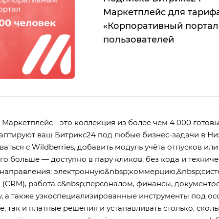
Маркетплейс для тариф
«Корпоративный портал
пользователей
 Маркетплейс - это коллекция из более чем 4 000 гото
аптируют ваш Битрикс24 под любые бизнес-задачи в Ниж
аться с Wildberries, добавить модуль учёта отпусков ил
о больше — доступно в пару кликов, без кода и техниче
направления: электронную&nbsp;коммерцию,&nbsp;сис
 (CRM), работа с&nbsp;персоналом, финансы, документоо
, а также узкоспециализированные инструменты под ос
, так и платные решения и устанавливать столько, сколь