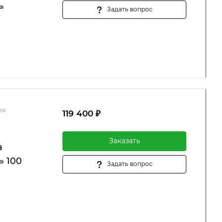
»
Задать вопрос
ля
119 400 ₽
Заказать
а
» 100
Задать вопрос