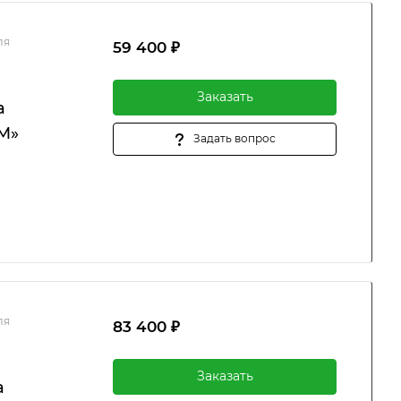
ля
59 400 ₽
Заказать
а
M»
Задать вопрос
ля
83 400 ₽
Заказать
а