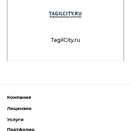
TagilCity.ru
Компания
Лицензии
О компании
Команда
Услуги
Интернет-магазины
Партнеры
Корпоративные сайты
Портфолио
Разработка сайтов