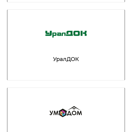
УралДОК