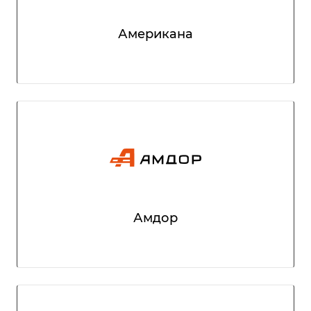
Американа
Амдор