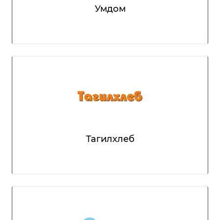
Умдом
Тагилхлеб