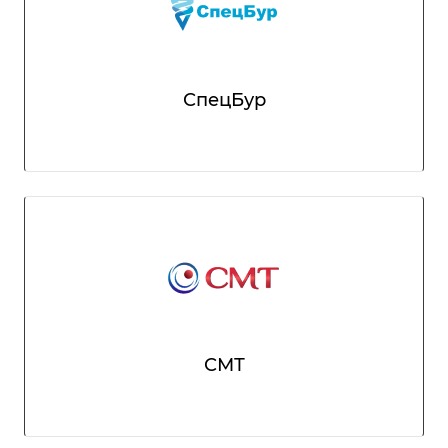
СпецБур
СМТ