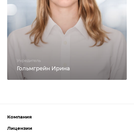
Учредитель
Гольмгрейн Ирина
Компания
Лицензии
О компании