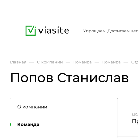
Упрощаем. Достигаем цел
—
—
—
—
Главная
О компании
Команда
Команда
От
Попов Станислав
О компании
До
П
Команда