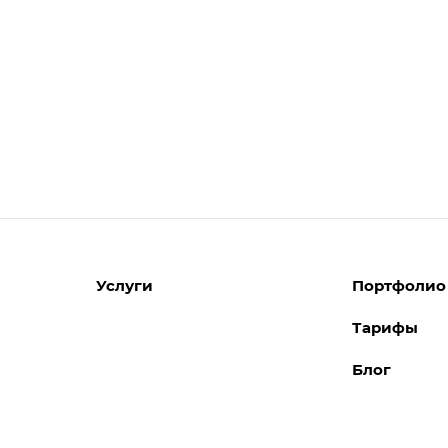
Услуги
Портфолио
Тарифы
Разработка сайтов
Блог
Поддержка сайтов
Поддержка Битрикс24
Перенос сайтов