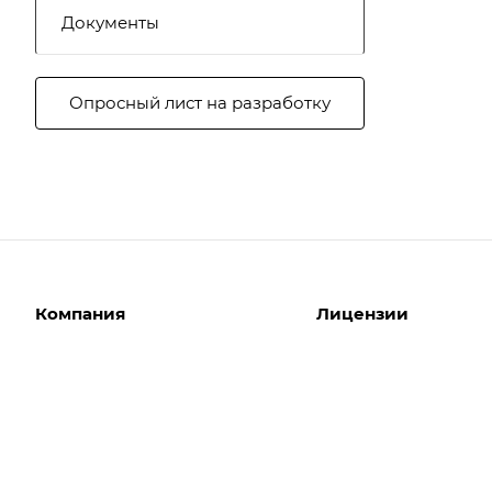
Документы
Опросный лист на разработку
Компания
Лицензии
О компании
Интернет-магазины
Команда
Корпоративные сайты
Партнеры
Отраслевые сайты
Отзывы
Лицензии 1С-Битрикс