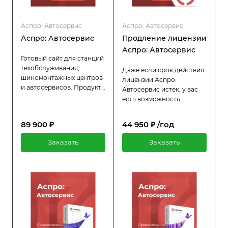
Аспро: Автосервис
Аспро: Автосервис
Аспро: Автосервис
Продление лицензии
Аспро: Автосервис
Готовый сайт для станций
техобслуживания,
Даже если срок действия
шиномонтажных центров
лицензии Аспро:
и автосервисов. Продукт
Автосервис истек, у вас
является редакцией
есть возможность
шаблона Аспро:
продлить её всего за
Корпоративный сайт 3.0.
половину стоимости
89 900 ₽
44 950 ₽ /год
Дизайн и функционал
оригинальной цены. Пока
готового решения
лицензия активна, вы
Заказать
Заказать
созданы с учетом
продолжаете
специфики автобизнеса.
пользоваться всеми
преимуществами:
регулярными
обновлениями и
технической поддержкой.