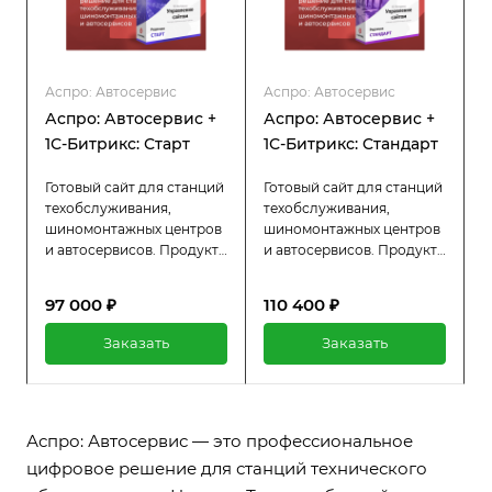
Аспро: Автосервис
Аспро: Автосервис
Аспро: Автосервис +
Аспро: Автосервис +
1С-Битрикс: Старт
1С-Битрикс: Стандарт
Готовый сайт для станций
Готовый сайт для станций
техобслуживания,
техобслуживания,
шиномонтажных центров
шиномонтажных центров
и автосервисов. Продукт
и автосервисов. Продукт
идет в комплекте с 1С-
идет в комплекте с 1С-
Битрикс: Старт. Дизайн и
Битрикс: Стандарт.
97 000 ₽
110 400 ₽
функционал готового
Дизайн и функционал
решения созданы с
готового решения
Заказать
Заказать
учетом специфики
созданы с учетом
автобизнеса.
специфики автобизнеса.
Аспро: Автосервис — это профессиональное
цифровое решение для станций технического