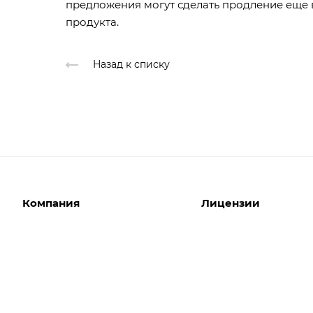
предложения могут сделать продление еще 
продукта.
Назад к списку
Компания
Лицензии
О компании
Интернет-магазины
Команда
Корпоративные сайты
Партнеры
Отраслевые сайты
Отзывы
Лицензии 1С-Битрикс