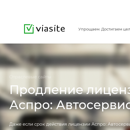
Упрощаем. Достигаем цел
Отраслевые сайты
Продление лицен
Аспро: Автосерви
Даже если срок действия лицензии Аспро: Автосервис