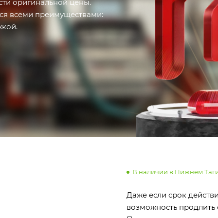
сти оригинальной цены.
ься всеми преимуществами:
кой.
В наличии в Нижнем Таг
Даже если срок действи
возможность продлить 