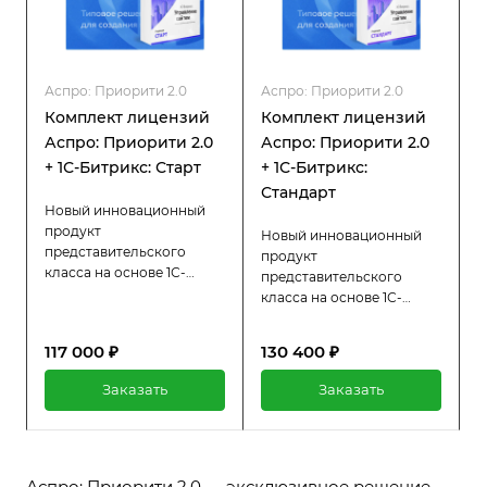
Аспро: Приорити 2.0
Аспро: Приорити 2.0
Комплект лицензий
Комплект лицензий
Аспро: Приорити 2.0
Аспро: Приорити 2.0
+ 1С-Битрикс: Старт
+ 1С-Битрикс:
Стандарт
Новый инновационный
продукт
Новый инновационный
представительского
продукт
класса на основе 1С-
представительского
Битрикс: Старт.
класса на основе 1С-
Корпоративный сайт
Битрикс: Стандарт.
Аспро: Приорити 2.0
Корпоративный сайт
117 000 ₽
130 400 ₽
подойдет для любого
Аспро: Приорити 2.0
бизнеса: от производства
подойдет для любого
Заказать
Заказать
до IT.
бизнеса: от производства
до IT.
Аспро: Приорити 2.0 — эксклюзивное решение