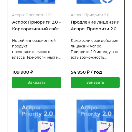
Аспро: Приорити 2.0
Аспро: Приорити 2.0
Аспро: Приорити 2.0 –
Продление лицензии
Корпоративный сайт
Аспро: Приорити 2.0
Новый инновационный
Даже если срок действия
продукт
лицензии Аспро:
представительского
Приорити 2.0 истек, у вас
класса. Технологичный и
есть возможность
современный. Удобный и
продлить её всего за
уникальный.
половину стоимости
109 900 ₽
54 950 ₽ / год
Корпоративный сайт
оригинальной цены. Пока
Аспро: Приорити 2.0
лицензия активна, вы
Заказать
Заказать
подойдет для любого
продолжаете
бизнеса: от производства
пользоваться всеми
до IT.
преимуществами:
регулярными
обновлениями и
технической поддержкой.