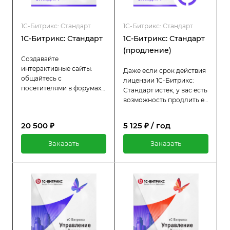
1С-Битрикс: Стандарт
1С-Битрикс: Стандарт
1С-Битрикс: Стандарт
1С-Битрикс: Стандарт
(продление)
Создавайте
интерактивные сайты:
Даже если срок действия
общайтесь с
лицензии 1С-Битрикс:
посетителями в форумах
Стандарт истек, у вас есть
и блогах, проводите
возможность продлить её
опросы, организуйте
гораздо дешевле
сообщества,
стоимости оригинальной
20 500 ₽
5 125 ₽ / год
фотогалереи,
лицензии. Пока лицензия
отправляйте рассылки
активна, вы продолжаете
Заказать
Заказать
подписчикам.
пользоваться всеми
преимуществами:
регулярными
обновлениями и
технической поддержкой.