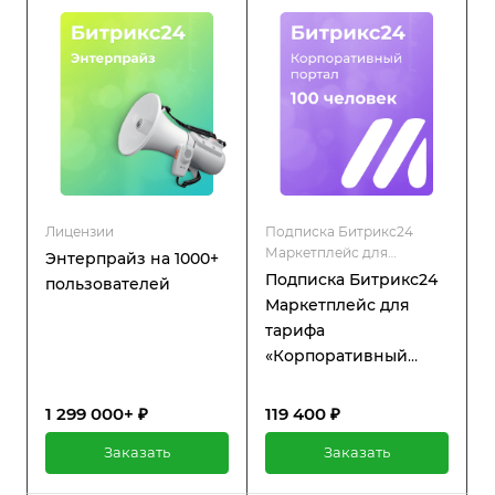
функциям платформы, а
также регулярную
техническую поддержку и
обновления.
Лицензии
Подписка Битрикс24
Маркетплейс для
Энтерпрайз на 1000+
коробочной версии
Подписка Битрикс24
пользователей
Маркетплейс для
тарифа
«Корпоративный
портал» 100
пользователей
1 299 000+ ₽
119 400 ₽
Заказать
Заказать