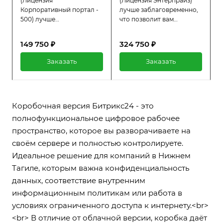
(Лицензия
(Лицензия Энтерпрайз)
Корпоративный портал -
лучше заблаговременно,
500) лучше
что позволит вам
заблаговременно, что
избежать простоев в
позволит вам избежать
работе системы. При
149 750 ₽
324 750 ₽
простоев в работе
активной лицензии вы
системы. При активной
получаете полный доступ
Заказать
Заказать
лицензии вы получаете
ко всем функциям
полный доступ ко всем
платформы, а также
функциям платформы, а
регулярную техническую
также регулярную
поддержку и обновления.
техническую поддержку и
Коробочная версия Битрикс24 - это
обновления.
полнофункциональное цифровое рабочее
пространство, которое вы разворачиваете на
своём сервере и полностью контролируете.
Идеальное решение для компаний в Нижнем
Тагиле, которым важна конфиденциальность
данных, соответствие внутренним
информационным политикам или работа в
условиях ограниченного доступа к интернету.<br>
<br> В отличие от облачной версии, коробка даёт