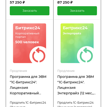
57 250 ₽
87 250 ₽
простоев в работе
простоев в работе
системы. При активной
системы. При активной
Заказать
Заказать
лицензии вы получаете
лицензии вы получаете
полный доступ ко всем
полный доступ ко всем
функциям платформы, а
функциям платформы, а
также регулярную
также регулярную
техническую поддержку и
техническую поддержку и
обновления.
обновления.
Продления
Продления
Программа для ЭВМ
Программа для ЭВМ
"1С-Битрикс24".
"1С-Битрикс24".
Лицензия
Лицензия
Корпоративный
Энтерпрайз (12 мес.,
портал - 500 (12 мес.,
продление)
Продлить 1С-Битрикс24
Продлить 1С-Битрикс24
продление)