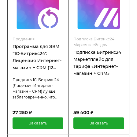
Продления
Подписка Битрикс24
Маркетплейс для
Программа для ЭВМ
коробочной версии
Подписка Битрикс24
"1С-Битрикс24".
Маркетплейс для
Лицензия Интернет-
Тарифа «Интернет-
магазин + CRM (12
магазин + CRM»
мес., продление)
Продлить 1С-Битрикс24
(Лицензия Интернет-
магазин + CRM) лучше
заблаговременно, что
позволит вам избежать
простоев в работе
27 250 ₽
59 400 ₽
системы. При активной
лицензии вы получаете
Заказать
Заказать
полный доступ ко всем
функциям платформы, а