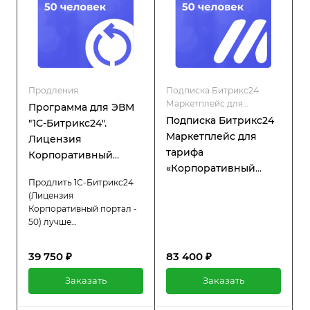
Продления
Подписка Битрикс24
Маркетплейс для
Программа для ЭВМ
коробочной версии
Подписка Битрикс24
"1С-Битрикс24".
Маркетплейс для
Лицензия
тарифа
Корпоративный
«Корпоративный
портал - 50 (12 мес.,
Продлить 1С-Битрикс24
портал»
продление)
(Лицензия
Корпоративный портал -
50) лучше
заблаговременно, что
позволит вам избежать
39 750 ₽
83 400 ₽
простоев в работе
системы. При активной
Заказать
Заказать
лицензии вы получаете
полный доступ ко всем