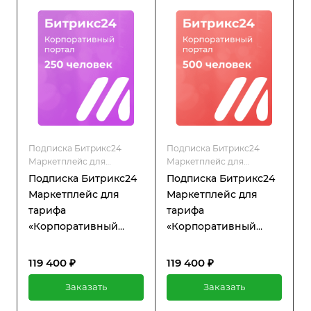
Подписка Битрикс24
Подписка Битрикс24
Маркетплейс для
Маркетплейс для
коробочной версии
коробочной версии
Подписка Битрикс24
Подписка Битрикс24
Маркетплейс для
Маркетплейс для
тарифа
тарифа
«Корпоративный
«Корпоративный
портал» 250
портал» 500
пользователей
пользователей
119 400 ₽
119 400 ₽
Заказать
Заказать