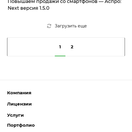
Повышаем продажи со смартфонов — Аспро:
Next версия 1.5.0
Загрузить еще
1
2
Компания
Лицензии
О компании
Команда
Услуги
Интернет-магазины
Партнеры
Корпоративные сайты
Портфолио
Разработка сайтов
Отзывы
Отраслевые сайты