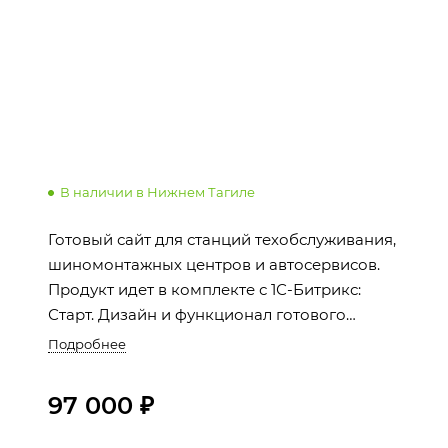
В наличии в Нижнем Тагиле
Готовый сайт для станций техобслуживания,
шиномонтажных центров и автосервисов.
Продукт идет в комплекте с 1С-Битрикс:
Старт. Дизайн и функционал готового
решения созданы с учетом специфики
Подробнее
автобизнеса.
97 000 ₽