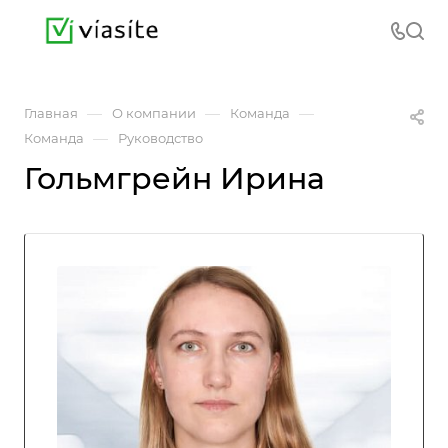
—
—
—
Главная
О компании
Команда
—
Команда
Руководство
Гольмгрейн Ирина