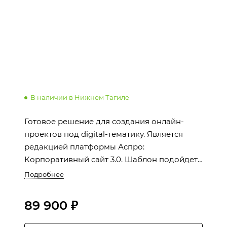
В наличии в Нижнем Тагиле
Готовое решение для создания онлайн-
проектов под digital-тематику. Является
редакцией платформы Аспро:
Корпоративный сайт 3.0. Шаблон подойдет
для веб-студий, IT-компаний, SMM-агентств,
Подробнее
интеграторов и мобильных разработчиков.
89 900 ₽