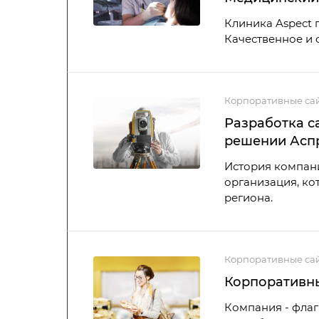
Клиника Aspect п
Качественное и 
Корпоративные са
Разработка с
решении Аспр
История компани
организация, ко
региона.
Корпоративные са
Корпоративны
Компания - фла