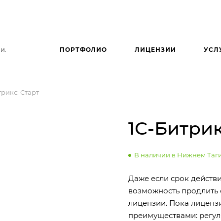
и.
ПОРТФОЛИО
ЛИЦЕНЗИИ
УСЛ
трикс: Старт
1С-Битрик
В наличии в Нижнем Таг
Даже если срок действия
возможность продлить 
лицензии. Пока лиценз
преимуществами: регу