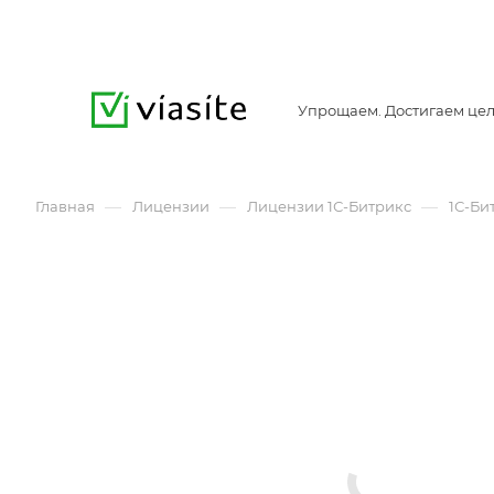
Упрощаем. Достигаем цел
—
—
—
Главная
Лицензии
Лицензии 1С-Битрикс
1С-Би