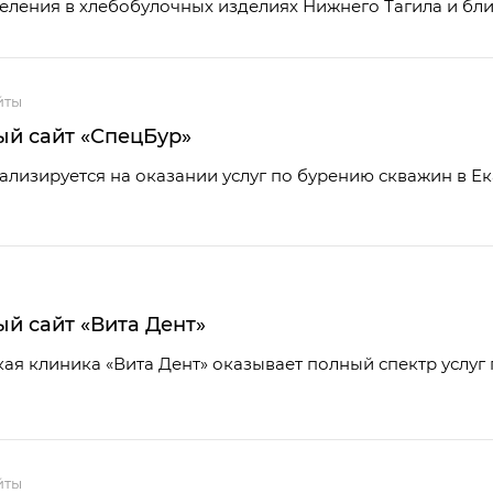
еления в хлебобулочных изделиях Нижнего Тагила и бл
йты
й сайт «СпецБур»
лизируется на оказании услуг по бурению скважин в Ек
й сайт «Вита Дент»
ая клиника «Вита Дент» оказывает полный спектр услуг
йты