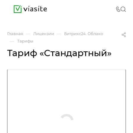
—
—
Главная
Лицензии
Битрикс24. Облако
—
Тарифы
Тариф «Стандартный»