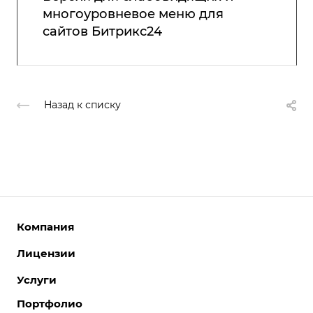
многоуровневое меню для
сайтов Битрикс24
Назад к списку
Компания
Лицензии
О компании
Команда
Услуги
Интернет-магазины
Партнеры
Корпоративные сайты
Портфолио
Разработка сайтов
Отзывы