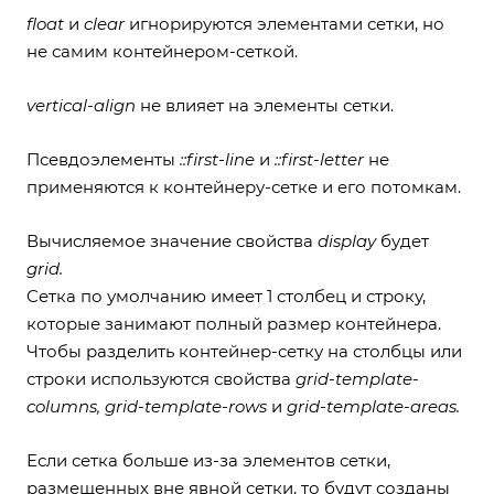
float
и
clear
игнорируются элементами сетки, но
не самим контейнером-сеткой.
vertical-align
не влияет на элементы сетки.
Псевдоэлементы
::first-line
и
::first-letter
не
применяются к контейнеру-сетке и его потомкам.
Вычисляемое значение свойства
display
будет
grid.
Cетка по умолчанию имеет 1 столбец и строку,
которые занимают полный размер контейнера.
Чтобы разделить контейнер-сетку на столбцы или
строки используются свойства
grid-template-
columns, grid-template-rows
и
grid-template-areas.
Если сетка больше из-за элементов сетки,
размещенных вне явной сетки, то будут созданы