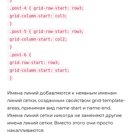
}
.post-4 { grid-row-start: row3;
grid-column-start: col3;
}
.post-5 { grid-row-start: row3;
grid-column-start: col2;
}
.post-6 {
grid-row-start: row3;
grid-column-start: start;
}
Имена линий добавляются к неявным именам
линий сетки, созданным свойством grid-template-
areas, принимая вид name-start и name-end.
Имена линий сетки никогда не заменяют другие
имена линий сетки. Вместо этого они просто
накапливаются.