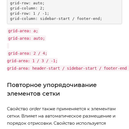
grid-row: auto;                     

grid-column: 2;                        

grid-row: 1 / -1;                   

grid-column: sidebar-start / footer-end;
grid-area: a;
grid-area: auto;
grid-area: 2 / 4;
grid-area: 1 / 3 / -1;
grid-area: header-start / sidebar-start / footer-end 
Повторное упорядочивание
элементов сетки
Свойство
order
также применяется к элементам
сетки. Влияет на автоматическое размещение и
порядок отрисовки. Свойство используется