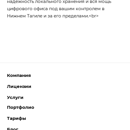
надёжность локального хранения и вся мощь
цифрового офиса под вашим контролем в
Нижнем Тагиле и за его пределами.<br>
Компания
Лицензии
О компании
Команда
Услуги
Интернет-магазины
Партнеры
Корпоративные сайты
Портфолио
Разработка сайтов
Отзывы
Отраслевые сайты
Поддержка сайтов
Тарифы
Вакансии
Лицензии 1С-Битрикс
Поддержка Битрикс24
Акции
Блог
Битрикс24. Облако