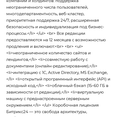
компаний и холдингов: поддержка
неограниченного числа пользователей,
многодепартаментность, веб-кластер,
приоритетная поддержка 24/7, расширенная
безопасность и индивидуализация под бизнес-
процессы.</li> </ul> <br> Все редакции
предоставляются на 12 месяцев с возможностью
продления и включают:<br> <br> <ul>
<li>неограниченное количество сайтов и
лендингов,</li> <li>совместную работу с
документами (онлайн-редактирование),</li>
<li>интеграцию с 1С, Active Directory, MS Exchange,
</li> <li>открытый программный интерфейс (API) и
исходный код,</li> <li>облачный бэкап (15–60 ГБ в
зависимости от редакции),</li> <li>виртуальную
машину с преднастроенным серверным
окружением.</li> </ul> Коробочная лицензия
Битрикс24 — это свобода архитектуры,