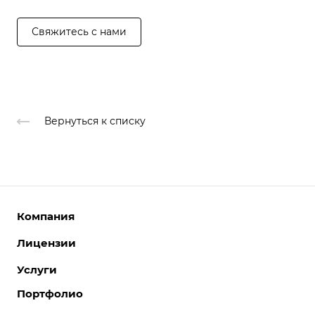
Свяжитесь с нами
Вернуться к списку
Компания
Лицензии
О компании
Команда
Услуги
Интернет-магазины
Партнеры
Корпоративные сайты
Портфолио
Разработка сайтов
Отзывы
Отраслевые сайты