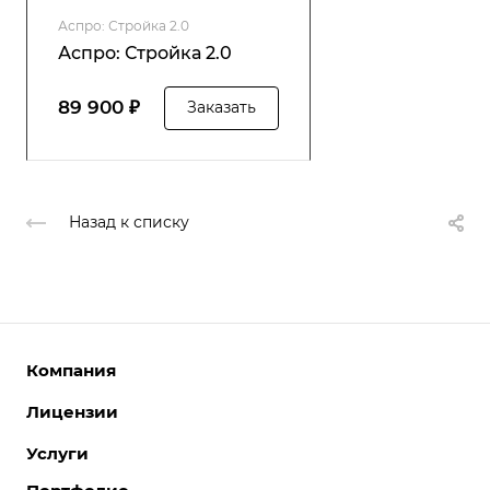
Аспро: Стройка 2.0
Аспро: Стройка 2.0
89 900 ₽
Заказать
Назад к списку
Компания
Лицензии
О компании
Команда
Услуги
Интернет-магазины
Партнеры
Корпоративные сайты