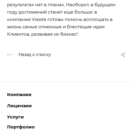
результатах нет в планах. Наоборот, в будущем
году достижений станет еще больше: в
компании Viasite готовы помочь воплощать в
жизнь самые отменные и блестящие идеи
Клиентов, развивая их бизнес!
Назад к списку
Компания
Лицензии
О компании
Команда
Услуги
Интернет-магазины
Партнеры
Корпоративные сайты
Портфолио
Разработка сайтов
Отзывы