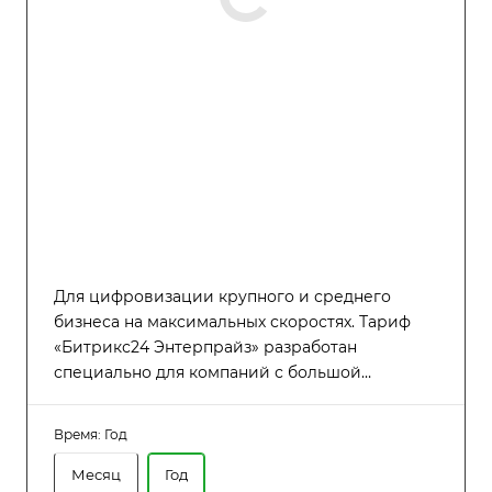
Для цифровизации крупного и среднего
бизнеса на максимальных скоростях. Тариф
«Битрикс24 Энтерпрайз» разработан
специально для компаний с большой
численностью сотрудников (до 250 человек),
которым требуется высокая
Время:
Год
производительность, надёжность и гибкость в
управлении распределённой структурой.
Месяц
Год