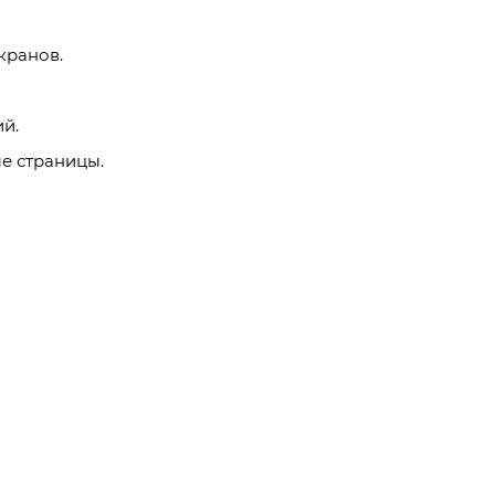
кранов.
й.
е страницы.