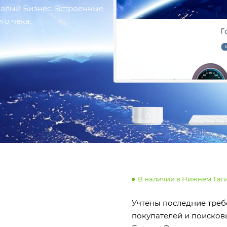
 Малый Бизнес. Встроенные
го чека.
В наличии в Нижнем Таг
Учтены последние треб
покупателей и поисковы