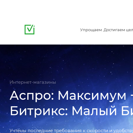
Упрощаем. Достигаем цел
Интернет-магазины
Аспро: Максимум +
Битрикс: Малый Б
Учтены последние требования к скорости и удобств