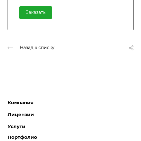
Заказать
Назад к списку
Компания
Лицензии
О компании
Команда
Услуги
Интернет-магазины
Партнеры
Корпоративные сайты
Портфолио
Разработка сайтов
Отзывы