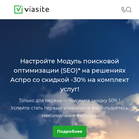
Настройте Модуль поисковой
оптимизации (SEO)* на решениях
Аспро со скидкой -30% на комплект
услуг!
Только для первых — получите скидку 50% !
Успейте стать первым клиентом и воспользуйтесь
максимальной выгодой.
Торопитесь: предложение ограничено!
Ждем вас!
Подробнее