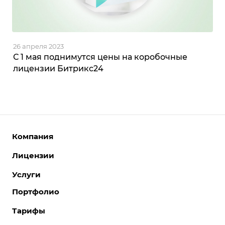
26 апреля 2023
С 1 мая поднимутся цены на коробочные
лицензии Битрикс24
Компания
Лицензии
О компании
Команда
Услуги
Интернет-магазины
Партнеры
Корпоративные сайты
Портфолио
Разработка сайтов
Отзывы
Отраслевые сайты
Поддержка сайтов
Тарифы
Вакансии
Лицензии 1С-Битрикс
Поддержка Битрикс24