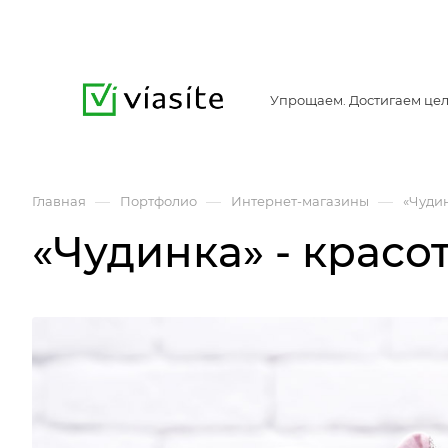
Упрощаем. Достигаем цел
—
—
—
Главная
Портфолио
Интернет-магазины
«Чудин
«Чудинка» - красо